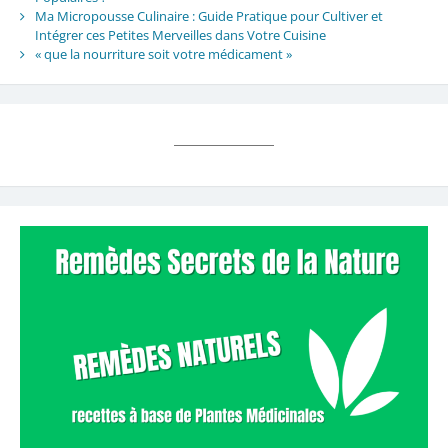
Ma Micropousse Culinaire : Guide Pratique pour Cultiver et
Intégrer ces Petites Merveilles dans Votre Cuisine
« que la nourriture soit votre médicament »