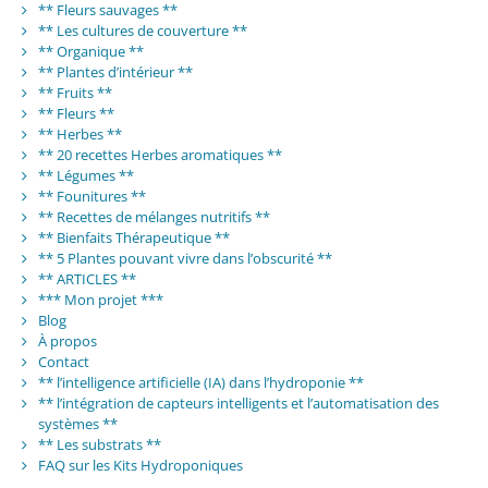
** Fleurs sauvages **
** Les cultures de couverture **
** Organique **
** Plantes d’intérieur **
** Fruits **
** Fleurs **
** Herbes **
** 20 recettes Herbes aromatiques **
** Légumes **
** Founitures **
** Recettes de mélanges nutritifs **
** Bienfaits Thérapeutique **
** 5 Plantes pouvant vivre dans l’obscurité **
** ARTICLES **
*** Mon projet ***
Blog
À propos
Contact
** l’intelligence artificielle (IA) dans l’hydroponie **
** l’intégration de capteurs intelligents et l’automatisation des
systèmes **
** Les substrats **
FAQ sur les Kits Hydroponiques