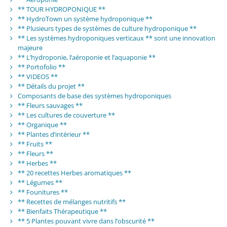
** TOUR HYDROPONIQUE **
** HydroTown un système hydroponique **
** Plusieurs types de systèmes de culture hydroponique **
** Les systèmes hydroponiques verticaux ** sont une innovation
majeure
** L’hydroponie, l’aéroponie et l’aquaponie **
** Portofolio **
** VIDEOS **
** Détails du projet **
Composants de base des systèmes hydroponiques
** Fleurs sauvages **
** Les cultures de couverture **
** Organique **
** Plantes d’intérieur **
** Fruits **
** Fleurs **
** Herbes **
** 20 recettes Herbes aromatiques **
** Légumes **
** Founitures **
** Recettes de mélanges nutritifs **
** Bienfaits Thérapeutique **
** 5 Plantes pouvant vivre dans l’obscurité **