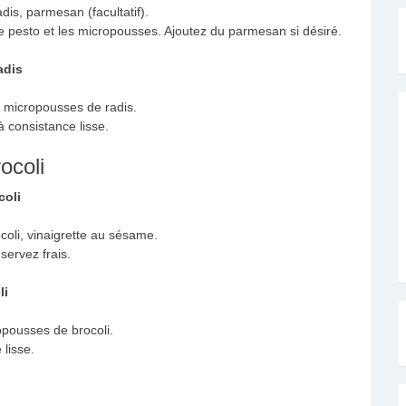
is, parmesan (facultatif).
e pesto et les micropousses. Ajoutez du parmesan si désiré.
adis
 micropousses de radis.
à consistance lisse.
ocoli
coli
coli, vinaigrette au sésame.
servez frais.
li
opousses de brocoli.
 lisse.