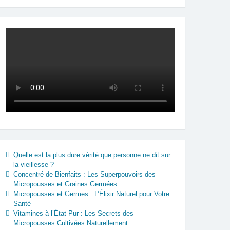
Quelle est la plus dure vérité que personne ne dit sur
la vieillesse ?
Concentré de Bienfaits : Les Superpouvoirs des
Micropousses et Graines Germées
Micropousses et Germes : L’Élixir Naturel pour Votre
Santé
Vitamines à l’État Pur : Les Secrets des
Micropousses Cultivées Naturellement