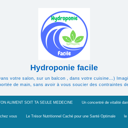
Hydroponie facile
Dans votre salon, sur un balcon , dans votre cuisine…) Imagi
rtée de main, sans avoir à vous soucier des contraintes de l
TON ALIMENT SOIT TA SEULE MEDECINE
Un concentré de vitalité dan
 chez vous
Le Trésor Nutritionnel Caché pour une Santé Optimale
le