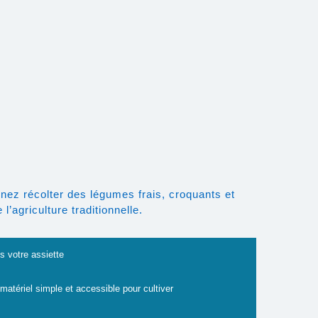
nez récolter des légumes frais, croquants et
’agriculture traditionnelle.
s votre assiette
 matériel simple et accessible pour cultiver