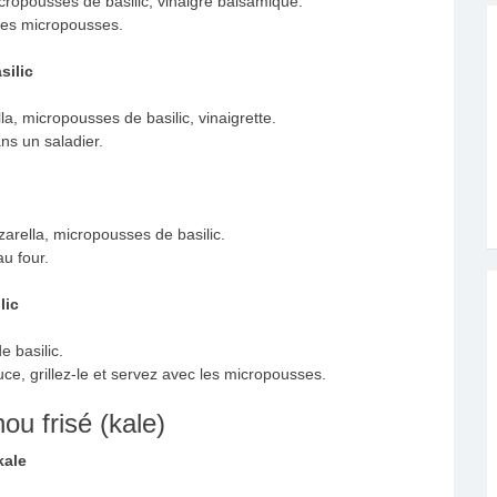
ropousses de basilic, vinaigre balsamique.
les micropousses.
silic
a, micropousses de basilic, vinaigrette.
ns un saladier.
arella, micropousses de basilic.
au four.
lic
 basilic.
uce, grillez-le et servez avec les micropousses.
u frisé (kale)
kale