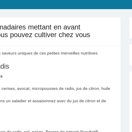
madaires mettant en avant
us pouvez cultiver chez vous
 saveurs uniques de ces petites merveilles nutritives.
dis
is
erises, avocat, micropousses de radis, jus de citron, huile
ns un saladier et assaisonnez avec du jus de citron et de
 de radis, sel, poivre, flocons de piment (facultatif).