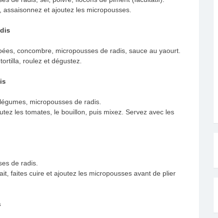
lé, assaisonnez et ajoutez les micropousses.
dis
s râpées, concombre, micropousses de radis, sauce au yaourt.
tortilla, roulez et dégustez.
is
e légumes, micropousses de radis.
joutez les tomates, le bouillon, puis mixez. Servez avec les
ses de radis.
t, faites cuire et ajoutez les micropousses avant de plier
s