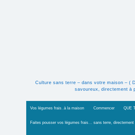
Skip
to
content
Culture sans terre – dans votre maison – ( 
savoureux, directement à po
Vos légumes frais..à la maison
Commencer
QUE 
Faites pousser vos légumes frais… sans terre, directement