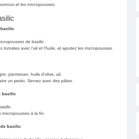
houmous et les micropousses.
silic
basilic
micropousses de basilic.
s tomates avec l’ail et l’huile, et ajoutez les micropousses.
in, parmesan, huile d’olive, ail.
aire un pesto. Servez avec des pâtes.
 basilic
asilic.
s micropousses à la fin.
de basilic