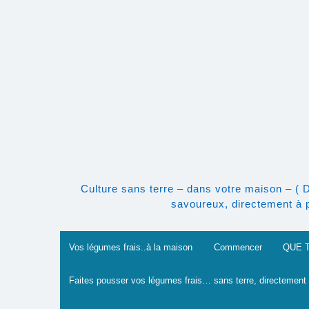
Skip
to
content
Culture sans terre – dans votre maison – ( 
savoureux, directement à po
Vos légumes frais..à la maison
Commencer
QUE 
Faites pousser vos légumes frais… sans terre, directement