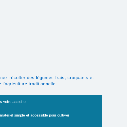
nez récolter des légumes frais, croquants et
’agriculture traditionnelle.
s votre assiette
 matériel simple et accessible pour cultiver