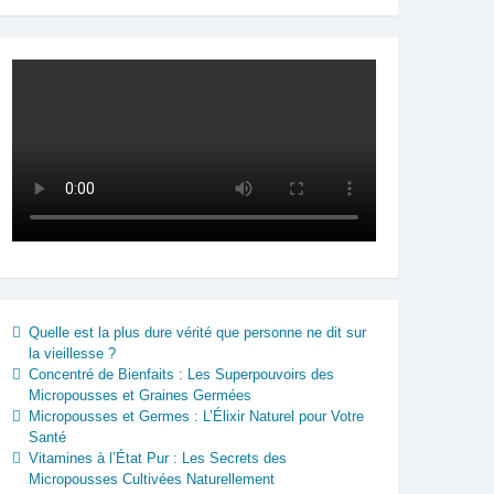
Quelle est la plus dure vérité que personne ne dit sur
la vieillesse ?
Concentré de Bienfaits : Les Superpouvoirs des
Micropousses et Graines Germées
Micropousses et Germes : L’Élixir Naturel pour Votre
Santé
Vitamines à l’État Pur : Les Secrets des
Micropousses Cultivées Naturellement