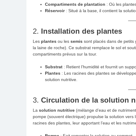
Compartiments de plantation
: Où les plante
Réservoir
: Situé à la base, il contient la solutio
2.
Installation des plantes
Les
plantes
ou les
semis
sont placés dans de petits 
la laine de roche). Ce substrat remplace le sol et sout
compartiments prévus sur la tour.
Substrat
: Retient l’humidité et fournit un sup
Plantes
: Les racines des plantes se développent
solution nutritive.
3.
Circulation de la solution n
La
solution nutritive
(mélange d’eau et de nutriments
pompe (souvent électrique) propulse la solution vers l
racines des plantes, leur apportant l’eau et les nutri
Pompe
: Fait remonter la solution au sommet.