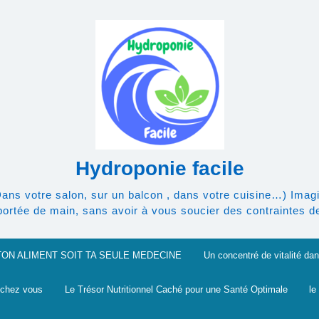
Hydroponie facile
Dans votre salon, sur un balcon , dans votre cuisine…) Imagi
rtée de main, sans avoir à vous soucier des contraintes de l
TON ALIMENT SOIT TA SEULE MEDECINE
Un concentré de vitalité dan
 chez vous
Le Trésor Nutritionnel Caché pour une Santé Optimale
le