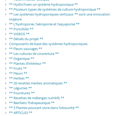
** HydroTown un système hydroponique **
** Plusieurs types de systèmes de culture hydroponique **
** Les systèmes hydroponiques verticaux ** sont une innovation
majeure
** L’hydroponie, l’aéroponie et l’aquaponie **
** Portofolio **
** VIDEOS **
** Détails du projet **
Composants de base des systèmes hydroponiques
** Fleurs sauvages **
** Les cultures de couverture **
** Organique **
** Plantes d’intérieur **
** Fruits **
** Fleurs **
** Herbes **
** 20 recettes Herbes aromatiques **
** Légumes **
** Founitures **
** Recettes de mélanges nutritifs **
** Bienfaits Thérapeutique **
** 5 Plantes pouvant vivre dans l’obscurité **
** ARTICLES **