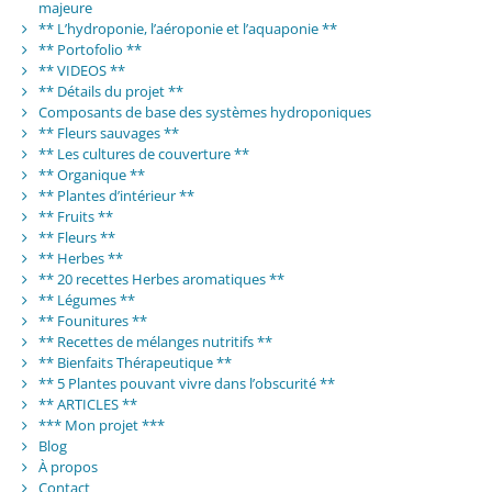
majeure
** L’hydroponie, l’aéroponie et l’aquaponie **
** Portofolio **
** VIDEOS **
** Détails du projet **
Composants de base des systèmes hydroponiques
** Fleurs sauvages **
** Les cultures de couverture **
** Organique **
** Plantes d’intérieur **
** Fruits **
** Fleurs **
** Herbes **
** 20 recettes Herbes aromatiques **
** Légumes **
** Founitures **
** Recettes de mélanges nutritifs **
** Bienfaits Thérapeutique **
** 5 Plantes pouvant vivre dans l’obscurité **
** ARTICLES **
*** Mon projet ***
Blog
À propos
Contact