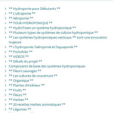
** Hydroponie pour Débutants **
** L’ultraponie **
** Aéroponie **
** TOUR HYDROPONIQUE **
** HydroTown un système hydroponique **
** Plusieurs types de systèmes de culture hydroponique **
** Les systèmes hydroponiques verticaux ** sont une innovation
majeure
** L’hydroponie, l’aéroponie et l’aquaponie **
** Portofolio **
** VIDEOS **
** Détails du projet **
Composants de base des systèmes hydroponiques
** Fleurs sauvages **
** Les cultures de couverture **
** Organique **
** Plantes d’intérieur **
** Fruits **
** Fleurs **
** Herbes **
** 20 recettes Herbes aromatiques **
** Légumes **