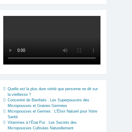
Quelle est la plus dure vérité que personne ne dit sur
la vieillesse ?
Concentré de Bienfaits : Les Superpouvoirs des
Micropousses et Graines Germées
Micropousses et Germes : L’Élixir Naturel pour Votre
Santé
Vitamines à l’État Pur : Les Secrets des
Micropousses Cultivées Naturellement