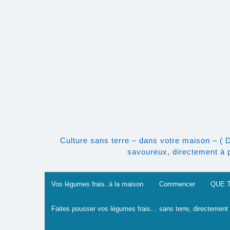
Skip
to
content
Culture sans terre – dans votre maison – ( 
savoureux, directement à po
Vos légumes frais..à la maison
Commencer
QUE 
Faites pousser vos légumes frais… sans terre, directement