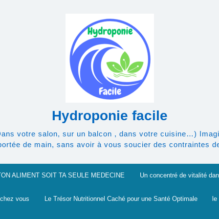
Hydroponie facile
Dans votre salon, sur un balcon , dans votre cuisine…) Imagi
rtée de main, sans avoir à vous soucier des contraintes de l
TON ALIMENT SOIT TA SEULE MEDECINE
Un concentré de vitalité dan
 chez vous
Le Trésor Nutritionnel Caché pour une Santé Optimale
le