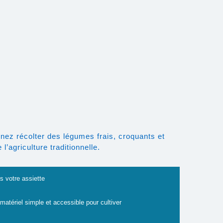
nez récolter des légumes frais, croquants et
’agriculture traditionnelle.
s votre assiette
 matériel simple et accessible pour cultiver