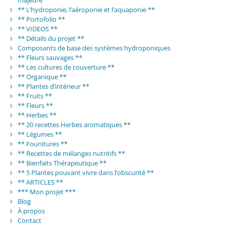
** L’hydroponie, l’aéroponie et l’aquaponie **
** Portofolio **
** VIDEOS **
** Détails du projet **
Composants de base des systèmes hydroponiques
** Fleurs sauvages **
** Les cultures de couverture **
** Organique **
** Plantes d’intérieur **
** Fruits **
** Fleurs **
** Herbes **
** 20 recettes Herbes aromatiques **
** Légumes **
** Founitures **
** Recettes de mélanges nutritifs **
** Bienfaits Thérapeutique **
** 5 Plantes pouvant vivre dans l’obscurité **
** ARTICLES **
*** Mon projet ***
Blog
À propos
Contact