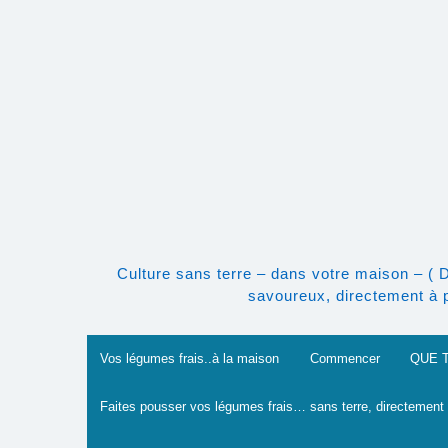
Skip
to
content
Culture sans terre – dans votre maison – ( 
savoureux, directement à po
Vos légumes frais..à la maison
Commencer
QUE 
Faites pousser vos légumes frais… sans terre, directement