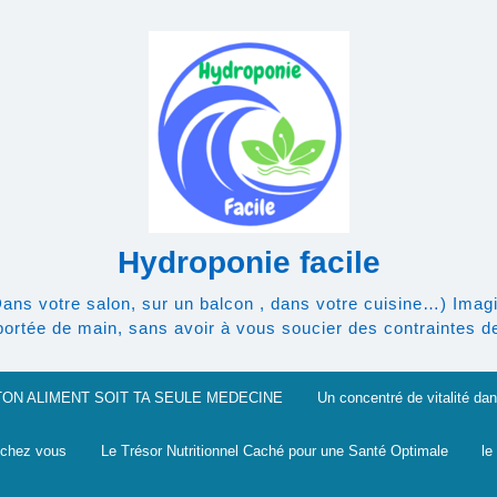
Hydroponie facile
Dans votre salon, sur un balcon , dans votre cuisine…) Imagi
rtée de main, sans avoir à vous soucier des contraintes de l
TON ALIMENT SOIT TA SEULE MEDECINE
Un concentré de vitalité dan
 chez vous
Le Trésor Nutritionnel Caché pour une Santé Optimale
le