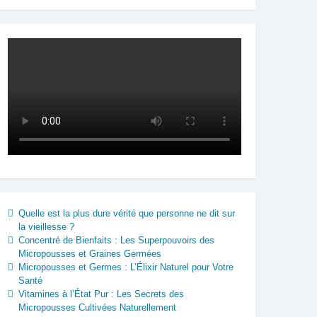
Quelle est la plus dure vérité que personne ne dit sur
la vieillesse ?
Concentré de Bienfaits : Les Superpouvoirs des
Micropousses et Graines Germées
Micropousses et Germes : L’Élixir Naturel pour Votre
Santé
Vitamines à l’État Pur : Les Secrets des
Micropousses Cultivées Naturellement