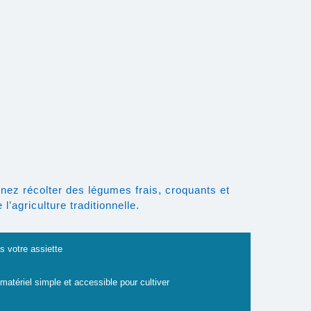
nez récolter des légumes frais, croquants et
’agriculture traditionnelle.
s votre assiette
 matériel simple et accessible pour cultiver