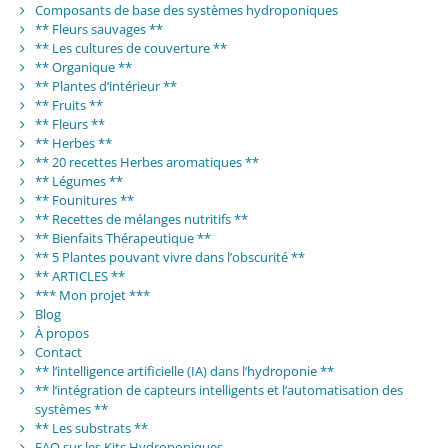
Composants de base des systèmes hydroponiques
** Fleurs sauvages **
** Les cultures de couverture **
** Organique **
** Plantes d’intérieur **
** Fruits **
** Fleurs **
** Herbes **
** 20 recettes Herbes aromatiques **
** Légumes **
** Founitures **
** Recettes de mélanges nutritifs **
** Bienfaits Thérapeutique **
** 5 Plantes pouvant vivre dans l’obscurité **
** ARTICLES **
*** Mon projet ***
Blog
À propos
Contact
** l’intelligence artificielle (IA) dans l’hydroponie **
** l’intégration de capteurs intelligents et l’automatisation des
systèmes **
** Les substrats **
FAQ sur les Kits Hydroponiques