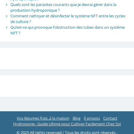
Quels sont les parasites courants que je devrai gérer dans la
production hydroponique ?
Comment nettoyer et désinfecter le système NFT entre les cycles
de culture ?
Qu’est-ce qui provoque l’obstruction des tubes dans un système
NFT ?
Vos légumes frais..à la maison
Blog
À propos
Contact
Hydroponie : Guide Ultime pour Cultiver Facilement Chez Soi
© 2025 All rights reserved / Tous les droits sont réservés -