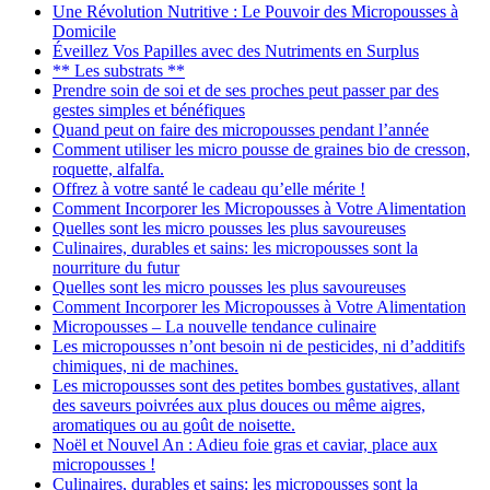
Une Révolution Nutritive : Le Pouvoir des Micropousses à
Domicile
Éveillez Vos Papilles avec des Nutriments en Surplus
** Les substrats **
Prendre soin de soi et de ses proches peut passer par des
gestes simples et bénéfiques
Quand peut on faire des micropousses pendant l’année
Comment utiliser les micro pousse de graines bio de cresson,
roquette, alfalfa.
Offrez à votre santé le cadeau qu’elle mérite !
Comment Incorporer les Micropousses à Votre Alimentation
Quelles sont les micro pousses les plus savoureuses
Culinaires, durables et sains: les micropousses sont la
nourriture du futur
Quelles sont les micro pousses les plus savoureuses
Comment Incorporer les Micropousses à Votre Alimentation
Micropousses – La nouvelle tendance culinaire
Les micropousses n’ont besoin ni de pesticides, ni d’additifs
chimiques, ni de machines.
Les micropousses sont des petites bombes gustatives, allant
des saveurs poivrées aux plus douces ou même aigres,
aromatiques ou au goût de noisette.
Noël et Nouvel An : Adieu foie gras et caviar, place aux
micropousses !
Culinaires, durables et sains: les micropousses sont la