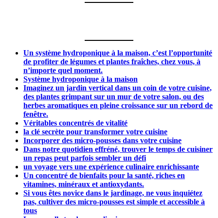
Un système hydroponique à la maison, c’est l’opportunité
de profiter de légumes et plantes fraîches, chez vous, à
n’importe quel moment.
Système hydroponique à la maison
Imaginez un jardin vertical dans un coin de votre cuisine,
des plantes grimpant sur un mur de votre salon, ou des
herbes aromatiques en pleine croissance sur un rebord de
fenêtre.
Véritables concentrés de vitalité
la clé secrète pour transformer votre cuisine
Incorporer des micro-pousses dans votre cuisine
Dans notre quotidien effréné, trouver le temps de cuisiner
un repas peut parfois sembler un défi
un voyage vers une expérience culinaire enrichissante
Un concentré de bienfaits pour la santé, riches en
vitamines, minéraux et antioxydants.
Si vous êtes novice dans le jardinage, ne vous inquiétez
pas, cultiver des micro-pousses est simple et accessible à
tous