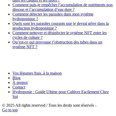
dans les canaux et les tubes ?
Comment puis-je empêcher l’accumulation de nutriments non
dissous et l’accumulation d’eau dure ?
Comment détecter les parasites dans mon système
hydroponique ?
Quels sont les parasites courants que je devrai gérer dans la
production hydroponique ?
Comment nettoyer et désinfecter le système NFT entre les
cycles de culture ?
Qu’est-ce qui provoque l’obstruction des tubes dans un
système NFT ?
Vos légumes frais..à la maison
Blog
À propos
Contact
Hydroponie : Guide Ultime pour Cultiver Facilement Chez
Soi
© 2025 All rights reserved / Tous les droits sont réservés -
Go to top