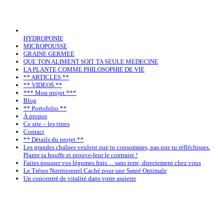
HYDROPONIE
MICROPOUSSE
GRAINE GERMEE
QUE TON ALIMENT SOIT TA SEULE MEDECINE
LA PLANTE COMME PHILOSOPHIE DE VIE
** ARTICLES **
** VIDEOS **
*** Mon projet ***
Blog
** Portofolio **
À propos
Ce site – les titres
Contact
** Détails du projet **
Les grandes chaînes veulent que tu consommes, pas que tu réfléchisses.
Plante ta bouffe et prouve-leur le contraire !
Faites pousser vos légumes frais… sans terre, directement chez vous
Le Trésor Nutritionnel Caché pour une Santé Optimale
Un concentré de vitalité dans votre assiette