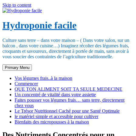
Skip to content
Hydroponie facile
Culture sans terre – dans votre maison – ( Dans votre salon, sur un
balcon , dans votre cuisine…) Imaginez récolter des légumes frais,
croquants et savoureux, directement à portée de main, sans avoir à
vous soucier des contraintes de l’agriculture traditionnelle.
Primary Menu
Vos légumes frais..à la maison
Commencer
QUE TON ALIMENT SOIT TA SEULE MEDECINE
Un concentré de vitalité dans votre assiette
Faites pousser vos légumes frais… sans terre, directement
chez vous
Le Trésor Nutritionnel Caché pour une Santé Optimale
le matériel simple et accessible pour cultiver
Bienfaits des micropousses à la maison
Des Nutriments Concentrés pour un