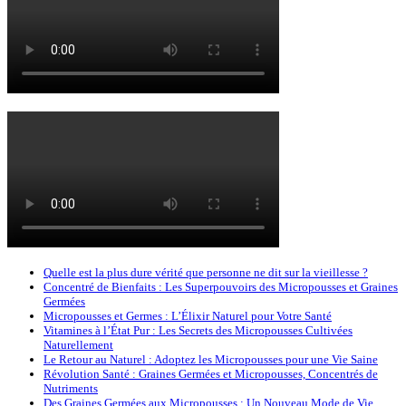
Quelle est la plus dure vérité que personne ne dit sur la vieillesse ?
Concentré de Bienfaits : Les Superpouvoirs des Micropousses et Graines
Germées
Micropousses et Germes : L’Élixir Naturel pour Votre Santé
Vitamines à l’État Pur : Les Secrets des Micropousses Cultivées
Naturellement
Le Retour au Naturel : Adoptez les Micropousses pour une Vie Saine
Révolution Santé : Graines Germées et Micropousses, Concentrés de
Nutriments
Des Graines Germées aux Micropousses : Un Nouveau Mode de Vie