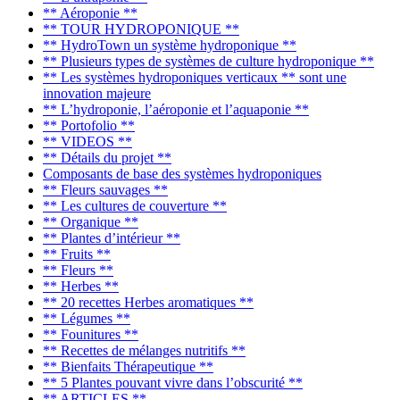
** Aéroponie **
** TOUR HYDROPONIQUE **
** HydroTown un système hydroponique **
** Plusieurs types de systèmes de culture hydroponique **
** Les systèmes hydroponiques verticaux ** sont une
innovation majeure
** L’hydroponie, l’aéroponie et l’aquaponie **
** Portofolio **
** VIDEOS **
** Détails du projet **
Composants de base des systèmes hydroponiques
** Fleurs sauvages **
** Les cultures de couverture **
** Organique **
** Plantes d’intérieur **
** Fruits **
** Fleurs **
** Herbes **
** 20 recettes Herbes aromatiques **
** Légumes **
** Founitures **
** Recettes de mélanges nutritifs **
** Bienfaits Thérapeutique **
** 5 Plantes pouvant vivre dans l’obscurité **
** ARTICLES **