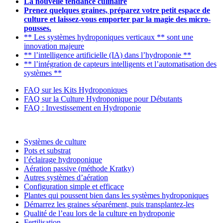
La nouvelle tendance culinaire
Prenez quelques graines, préparez votre petit espace de
culture et laissez-vous emporter par la magie des micro-
pousses.
** Les systèmes hydroponiques verticaux ** sont une
innovation majeure
** l’intelligence artificielle (IA) dans l’hydroponie **
** l’intégration de capteurs intelligents et l’automatisation des
systèmes **
FAQ sur les Kits Hydroponiques
FAQ sur la Culture Hydroponique pour Débutants
FAQ : Investissement en Hydroponie
Systèmes de culture
Pots et substrat
l’éclairage hydroponique
Aération passive (méthode Kratky)
Autres systèmes d’aération
Configuration simple et efficace
Plantes qui poussent bien dans les systèmes hydroponiques
Démarrez les graines séparément, puis transplantez-les
Qualité de l’eau lors de la culture en hydroponie
Fertilisation