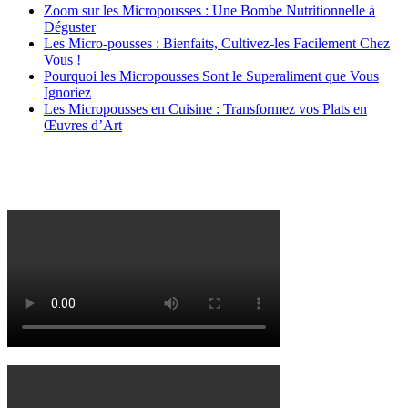
Zoom sur les Micropousses : Une Bombe Nutritionnelle à
Déguster
Les Micro-pousses : Bienfaits, Cultivez-les Facilement Chez
Vous !
Pourquoi les Micropousses Sont le Superaliment que Vous
Ignoriez
Les Micropousses en Cuisine : Transformez vos Plats en
Œuvres d’Art