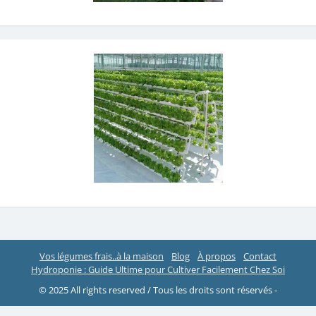
Vos légumes frais..à la maison
Blog
À propos
Contact
Hydroponie : Guide Ultime pour Cultiver Facilement Chez Soi
© 2025 All rights reserved / Tous les droits sont réservés -