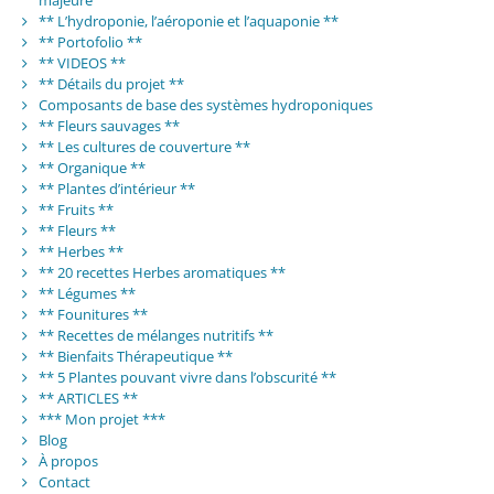
** L’hydroponie, l’aéroponie et l’aquaponie **
** Portofolio **
** VIDEOS **
** Détails du projet **
Composants de base des systèmes hydroponiques
** Fleurs sauvages **
** Les cultures de couverture **
** Organique **
** Plantes d’intérieur **
** Fruits **
** Fleurs **
** Herbes **
** 20 recettes Herbes aromatiques **
** Légumes **
** Founitures **
** Recettes de mélanges nutritifs **
** Bienfaits Thérapeutique **
** 5 Plantes pouvant vivre dans l’obscurité **
** ARTICLES **
*** Mon projet ***
Blog
À propos
Contact