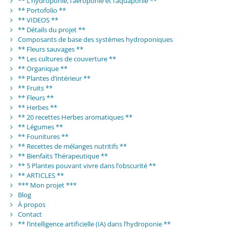
** L’hydroponie, l’aéroponie et l’aquaponie **
** Portofolio **
** VIDEOS **
** Détails du projet **
Composants de base des systèmes hydroponiques
** Fleurs sauvages **
** Les cultures de couverture **
** Organique **
** Plantes d’intérieur **
** Fruits **
** Fleurs **
** Herbes **
** 20 recettes Herbes aromatiques **
** Légumes **
** Founitures **
** Recettes de mélanges nutritifs **
** Bienfaits Thérapeutique **
** 5 Plantes pouvant vivre dans l’obscurité **
** ARTICLES **
*** Mon projet ***
Blog
À propos
Contact
** l’intelligence artificielle (IA) dans l’hydroponie **