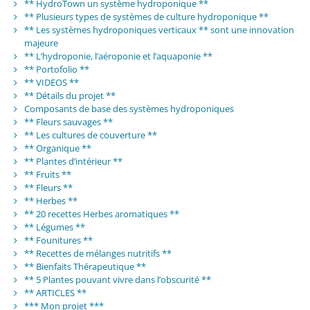
** HydroTown un système hydroponique **
** Plusieurs types de systèmes de culture hydroponique **
** Les systèmes hydroponiques verticaux ** sont une innovation
majeure
** L’hydroponie, l’aéroponie et l’aquaponie **
** Portofolio **
** VIDEOS **
** Détails du projet **
Composants de base des systèmes hydroponiques
** Fleurs sauvages **
** Les cultures de couverture **
** Organique **
** Plantes d’intérieur **
** Fruits **
** Fleurs **
** Herbes **
** 20 recettes Herbes aromatiques **
** Légumes **
** Founitures **
** Recettes de mélanges nutritifs **
** Bienfaits Thérapeutique **
** 5 Plantes pouvant vivre dans l’obscurité **
** ARTICLES **
*** Mon projet ***