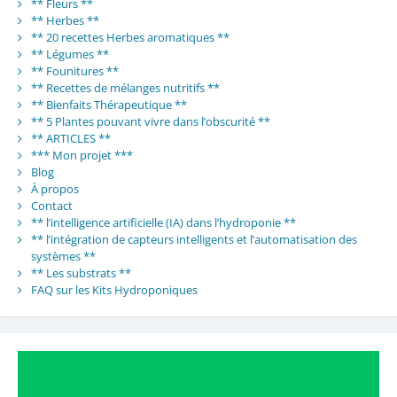
** Fleurs **
** Herbes **
** 20 recettes Herbes aromatiques **
** Légumes **
** Founitures **
** Recettes de mélanges nutritifs **
** Bienfaits Thérapeutique **
** 5 Plantes pouvant vivre dans l’obscurité **
** ARTICLES **
*** Mon projet ***
Blog
À propos
Contact
** l’intelligence artificielle (IA) dans l’hydroponie **
** l’intégration de capteurs intelligents et l’automatisation des
systèmes **
** Les substrats **
FAQ sur les Kits Hydroponiques