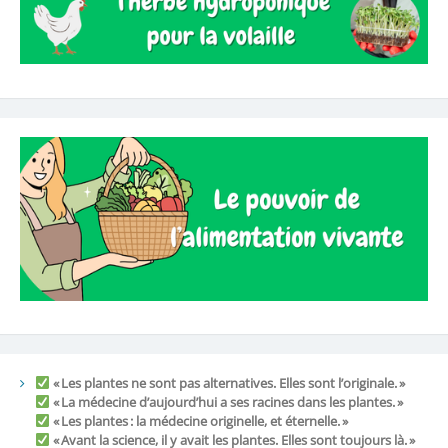
« Les plantes ne sont pas alternatives. Elles sont l’originale. »
« La médecine d’aujourd’hui a ses racines dans les plantes. »
« Les plantes : la médecine originelle, et éternelle. »
« Avant la science, il y avait les plantes. Elles sont toujours là. »