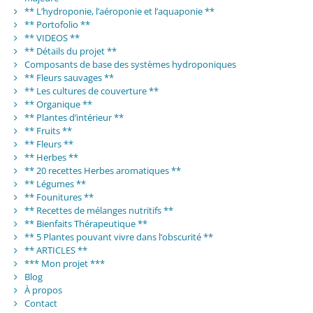
** L’hydroponie, l’aéroponie et l’aquaponie **
** Portofolio **
** VIDEOS **
** Détails du projet **
Composants de base des systèmes hydroponiques
** Fleurs sauvages **
** Les cultures de couverture **
** Organique **
** Plantes d’intérieur **
** Fruits **
** Fleurs **
** Herbes **
** 20 recettes Herbes aromatiques **
** Légumes **
** Founitures **
** Recettes de mélanges nutritifs **
** Bienfaits Thérapeutique **
** 5 Plantes pouvant vivre dans l’obscurité **
** ARTICLES **
*** Mon projet ***
Blog
À propos
Contact