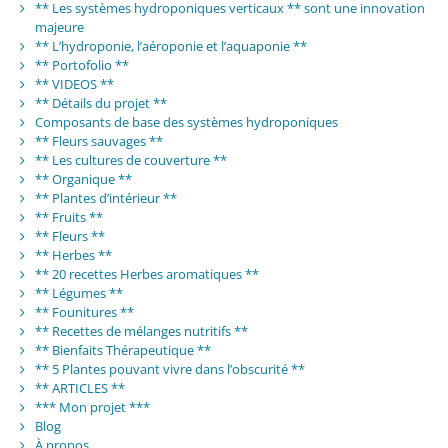
** Les systèmes hydroponiques verticaux ** sont une innovation
majeure
** L’hydroponie, l’aéroponie et l’aquaponie **
** Portofolio **
** VIDEOS **
** Détails du projet **
Composants de base des systèmes hydroponiques
** Fleurs sauvages **
** Les cultures de couverture **
** Organique **
** Plantes d’intérieur **
** Fruits **
** Fleurs **
** Herbes **
** 20 recettes Herbes aromatiques **
** Légumes **
** Founitures **
** Recettes de mélanges nutritifs **
** Bienfaits Thérapeutique **
** 5 Plantes pouvant vivre dans l’obscurité **
** ARTICLES **
*** Mon projet ***
Blog
À propos