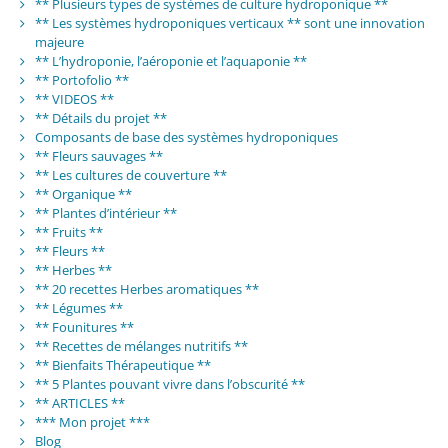
** Plusieurs types de systèmes de culture hydroponique **
** Les systèmes hydroponiques verticaux ** sont une innovation
majeure
** L’hydroponie, l’aéroponie et l’aquaponie **
** Portofolio **
** VIDEOS **
** Détails du projet **
Composants de base des systèmes hydroponiques
** Fleurs sauvages **
** Les cultures de couverture **
** Organique **
** Plantes d’intérieur **
** Fruits **
** Fleurs **
** Herbes **
** 20 recettes Herbes aromatiques **
** Légumes **
** Founitures **
** Recettes de mélanges nutritifs **
** Bienfaits Thérapeutique **
** 5 Plantes pouvant vivre dans l’obscurité **
** ARTICLES **
*** Mon projet ***
Blog