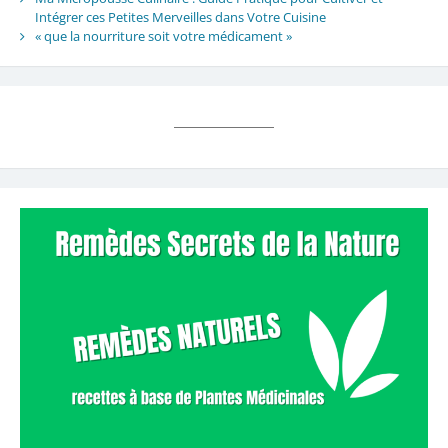
Intégrer ces Petites Merveilles dans Votre Cuisine
« que la nourriture soit votre médicament »