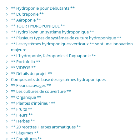
** Hydroponie pour Débutants **
** L’ultraponie **
** Aéroponie **
** TOUR HYDROPONIQUE **
** HydroTown un système hydroponique **
** Plusieurs types de systèmes de culture hydroponique **
** Les systèmes hydroponiques verticaux ** sont une innovation
majeure
** L’hydroponie, l’aéroponie et l’aquaponie **
** Portofolio **
** VIDEOS **
** Détails du projet **
Composants de base des systèmes hydroponiques
** Fleurs sauvages **
** Les cultures de couverture **
** Organique **
** Plantes d’intérieur **
** Fruits **
** Fleurs **
** Herbes **
** 20 recettes Herbes aromatiques **
** Légumes **
** Founitures **